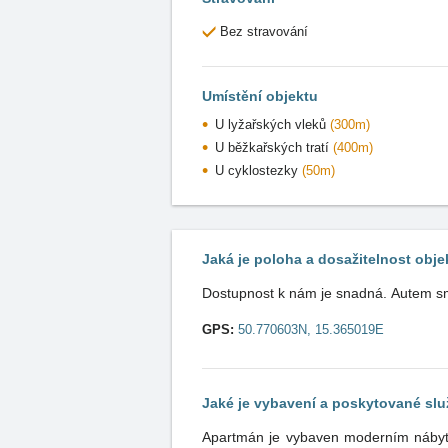
Bez stravování
Umístění objektu
U lyžařských vleků
(300m)
U běžkařských tratí
(400m)
U cyklostezky
(50m)
Jaká je poloha a dosažitelnost obje
Dostupnost k nám je snadná. Autem sm
GPS:
50.770603N, 15.365019E
Jaké je vybavení a poskytované sl
Apartmán je vybaven moderním nábytkem, oceníte 