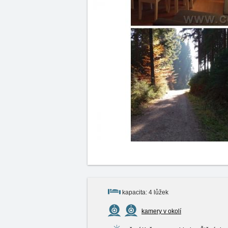
kapacita: 4 lůžek
kamery v okolí