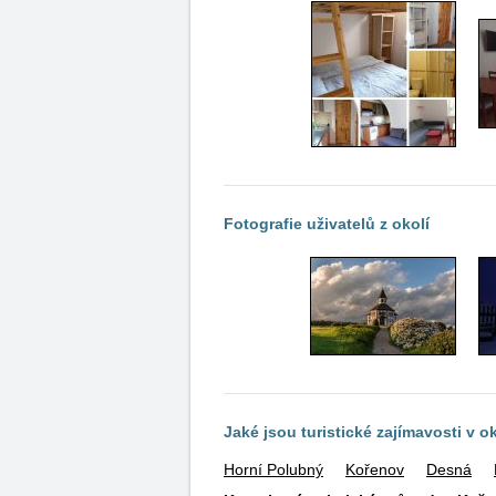
Fotografie uživatelů z okolí
Jaké jsou turistické zajímavosti v o
Horní Polubný
Kořenov
Desná