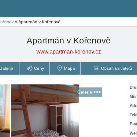
ořenov
»
Apartmán v Kořenově
Apartmán v Kořenově
www.apartman-korenov.cz
Galerie
Ceny
Mapa
Obsah uživatelů
Dru
Galerie >>>
Mís
Adr
Tel
E-m
Web