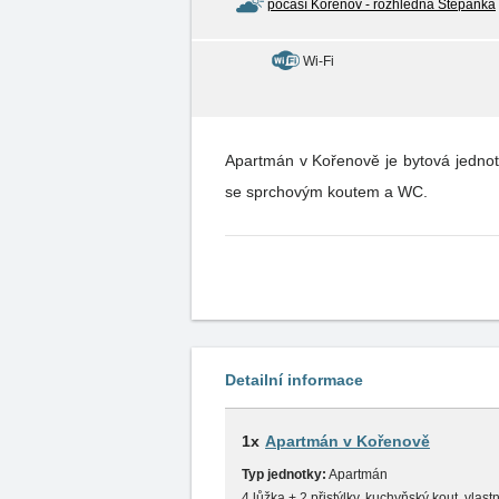
počasí Kořenov - rozhledna Štěpánka
Wi-Fi
Apartmán v Kořenově je bytová jednot
se sprchovým koutem a WC.
Detailní informace
1x
Apartmán v Kořenově
Typ jednotky:
Apartmán
4 lůžka + 2 přistýlky, kuchyňský kout, vlast