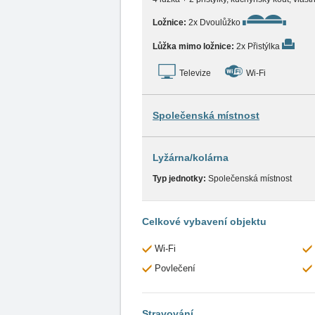
Ložnice:
2x Dvoulůžko
Lůžka mimo ložnice:
2x Přistýlka
Televize
Wi-Fi
Společenská místnost
Lyžárna/kolárna
Typ jednotky:
Společenská místnost
Celkové vybavení objektu
Wi-Fi
Povlečení
Stravování