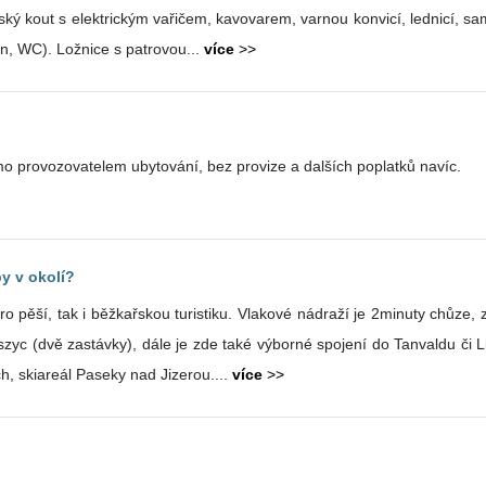
Koupelna (sprchový kout, umyvadlo, fén, WC). Ložnice s patrovou...
více
>>
o provozovatelem ubytování, bez provize a dalších poplatků navíc.
y v okolí?
Vlakové nádraží je 2minuty chůze, z něhož se pohodlně dostanete vlakem
zyc (dvě zastávky), dále je zde také výborné spojení do Tanvaldu či Li
h, skiareál Paseky nad Jizerou....
více
>>