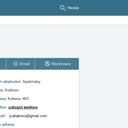
Hledat
Email
Rezervace
h ubytování:
Apartmány
to:
Kořenov
esa:
Kořenov 803
efon:
zobrazit telefony
ail:
jcahakova@gmail.com
 adresa: