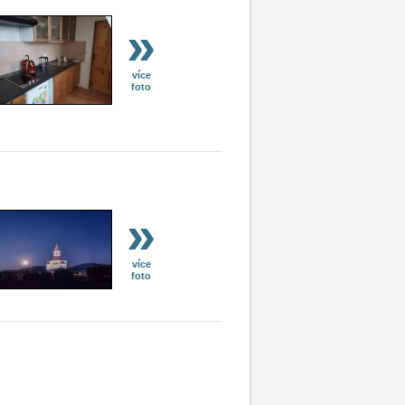
»
více
foto
»
více
foto