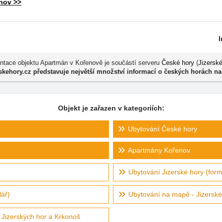
nov >>
ntace objektu Apartmán v Kořenově je součástí serveru
České hory
(
Jizerské
kehory.cz představuje největší množství informací o českých horách na
Objekt je zařazen v kategoriích:
Ubytování České hory
Apartmány Kořenov
Ubytování Jizerské hory (form
ář)
Ubytování na mapě - Jizerské
 Jizerských hor a Krkonoš