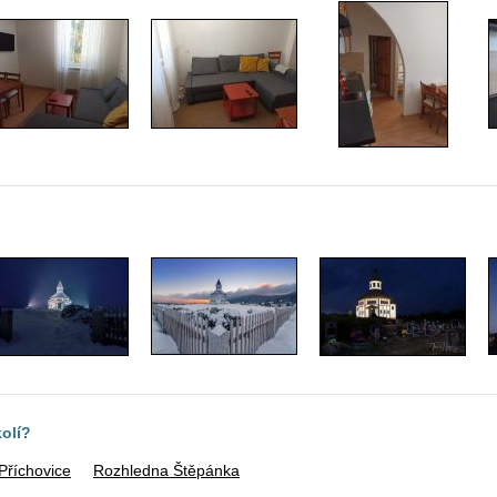
kolí?
Příchovice
Rozhledna Štěpánka