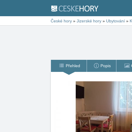
České hory
»
Jizerské hory
»
Ubytování
»
K
Přehled
Popis