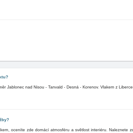
ktu?
ěr Jablonec nad Nisou - Tanvald - Desná - Korenov. Vlakem z Liberce(
užby?
zde domácí atmosféru a světlost interiéru. Naleznete zde: Obývací pokoj, vybaven rozkl