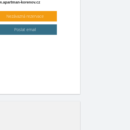
.apartman-korenov.cz
Nezávazná rezervace
Poslat email