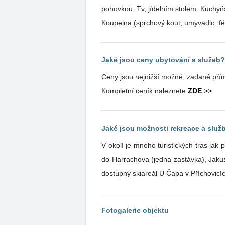
pohovkou, Tv, jídelním stolem. Kuchyňský kout s elektrickým vařičem, kavovarem, varnou konvicí, lednicí, samozřejmostí je základní výbava nádobí.
Jaké jsou ceny ubytování a služeb?
Ceny jsou nejnižší možné, zadané přím
Kompletní ceník naleznete
ZDE
>>
Jaké jsou možnosti rekreace a služb
V okolí je mnoho turistických tras jak pro pěší, tak i běžkařskou turistiku. 
do Harrachova (jedna zastávka), Jakus
dostupný skiareál U Čapa v Příchovicíc
Fotogalerie objektu