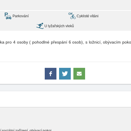
Parkování
Cyklisté vítáni
U lyžařských vleků
ka pro 4 osoby ( pohodlné přespání 6 osob), s ložnicí, obývacím p
ní sociální zařízení, obývací pokoj