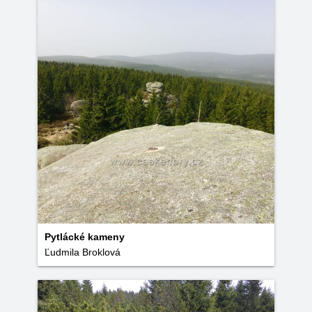
Pytlácké kameny
Ľudmila Broklová