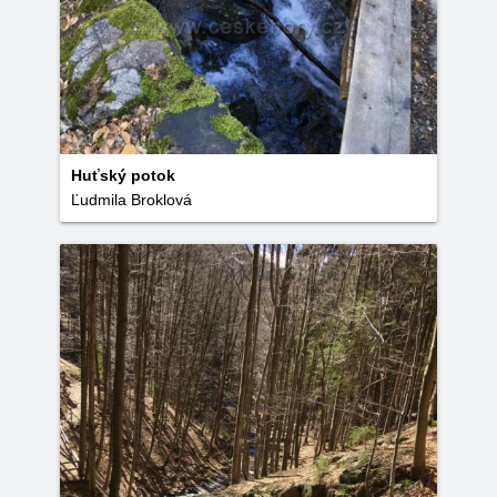
Huťský potok
Ľudmila Broklová