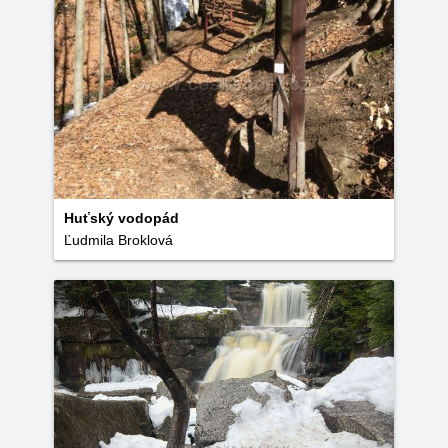
Huťský vodopád
Ľudmila Broklová