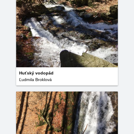
Huťský vodopád
Ľudmila Broklová