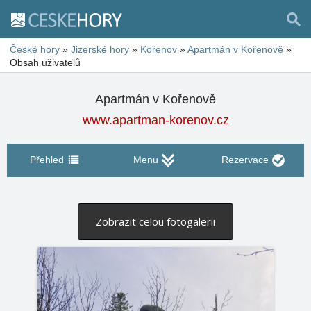
České hory
»
Jizerské hory
»
Kořenov
»
Apartmán v Kořenově
»
Obsah uživatelů
Apartmán v Kořenově
www.apartman-korenov.cz
Přehled
Menu
Rezervace
Zobrazit celou fotogalerii