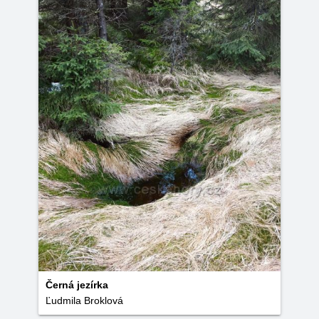
Černá jezírka
Ľudmila Broklová