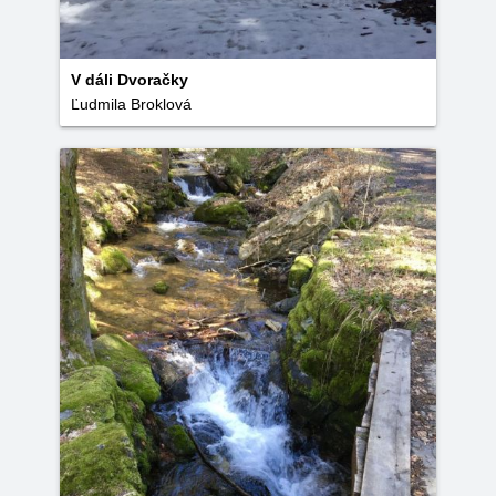
V dáli Dvoračky
Ľudmila Broklová