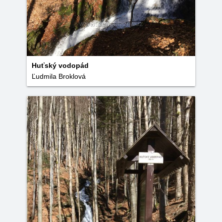
Huťský vodopád
Ľudmila Broklová