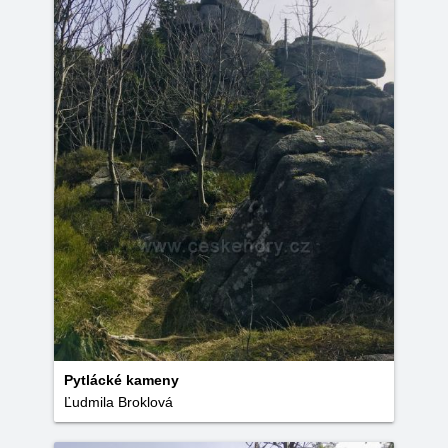
Pytlácké kameny
Ľudmila Broklová